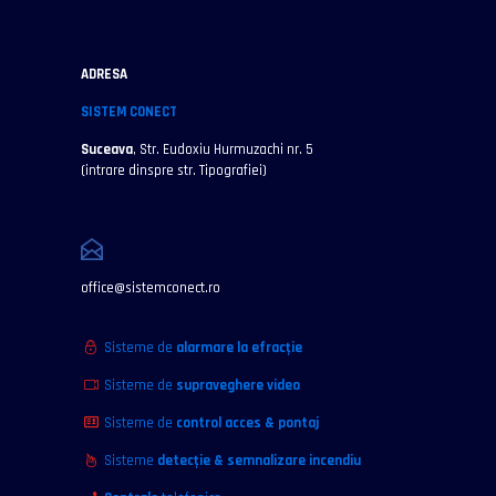
ADRESA
SISTEM CONECT
Suceava
, Str. Eudoxiu Hurmuzachi nr. 5
(intrare dinspre str. Tipografiei)
office@sistemconect.ro
Sisteme de
alarmare la efracţie
Sisteme de
supraveghere video
Sisteme de
control acces & pontaj
Sisteme
detecţie & semnalizare incendiu