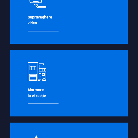
Supraveghere
video
Alarmare
la efracţie