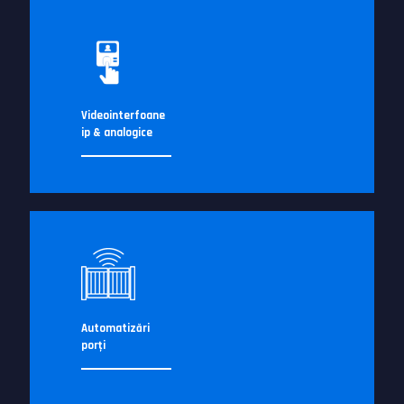
Videointerfoane
ip & analogice
Automatizări
porţi